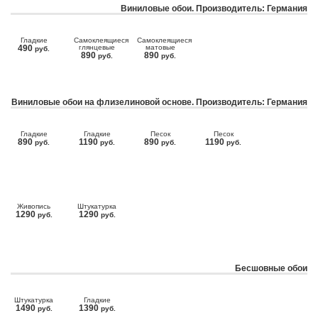
Виниловые обои. Производитель: Германия
Гладкие
Самоклеящиеся
Самоклеящиеся
490
глянцевые
матовые
руб.
890
890
руб.
руб.
Виниловые обои на флизелиновой основе. Производитель: Германия
Гладкие
Гладкие
Песок
Песок
890
1190
890
1190
руб.
руб.
руб.
руб.
Живопись
Штукатурка
1290
1290
руб.
руб.
Бесшовные обои
Штукатурка
Гладкие
1490
1390
руб.
руб.