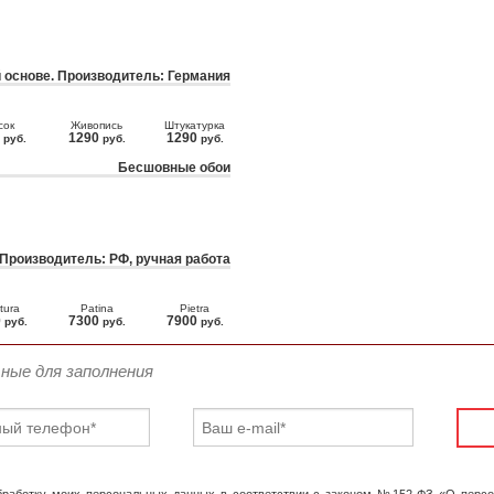
 основе. Производитель: Германия
сок
Живопись
Штукатурка
0
1290
1290
руб.
руб.
руб.
Бесшовные обои
 Производитель: РФ, ручная работа
tura
Patina
Pietra
0
7300
7900
руб.
руб.
руб.
ьные для заполнения