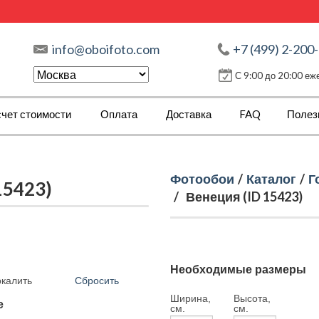
info@oboifoto.com
+7 (499) 2-200
С 9:00 до 20:00 е
чет стоимости
Оплата
Доставка
FAQ
Полез
Фотообои
/
Каталог
/
Г
15423)
/
Венеция (ID 15423)
Необходимые размеры
Сбросить
ркалить
Ширина,
Высота,
е
см.
см.