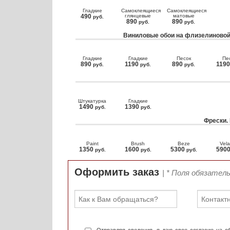
Гладкие
Самоклеящиеся
Самоклеящиеся
490
глянцевые
матовые
руб.
890
890
руб.
руб.
Виниловые обои на флизелиновой
Гладкие
Гладкие
Песок
Пе
890
1190
890
119
руб.
руб.
руб.
Штукатурка
Гладкие
1490
1390
руб.
руб.
Фрески.
Paint
Brush
Beze
Vela
1350
1600
5300
590
руб.
руб.
руб.
Оформить заказ
| * Поля обязател