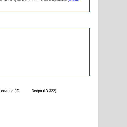
ональных данных» от 27.07.2006 и принимаю
условия
 солнца (ID
Зебра (ID 322)