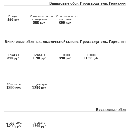
Виниловые обои. Производитель: Германия
Гладкие
Самоклеящиеся
Самоклеящиеся
490
глянцевые
матовые
руб.
890
890
руб.
руб.
Виниловые обои на флизелиновой основе. Производитель: Германия
Гладкие
Гладкие
Песок
Песок
890
1190
890
1190
руб.
руб.
руб.
руб.
Живопись
Штукатурка
1290
1290
руб.
руб.
Бесшовные обои
Штукатурка
Гладкие
1490
1390
руб.
руб.