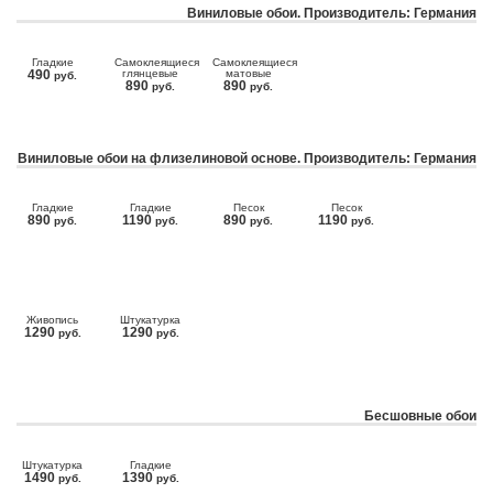
Виниловые обои. Производитель: Германия
Гладкие
Самоклеящиеся
Самоклеящиеся
490
глянцевые
матовые
руб.
890
890
руб.
руб.
Виниловые обои на флизелиновой основе. Производитель: Германия
Гладкие
Гладкие
Песок
Песок
890
1190
890
1190
руб.
руб.
руб.
руб.
Живопись
Штукатурка
1290
1290
руб.
руб.
Бесшовные обои
Штукатурка
Гладкие
1490
1390
руб.
руб.