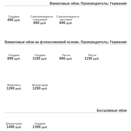
Виниловые обои. Производитель: Германия
Гладкие
Самоклеящиеся
Самоклеящиеся
490
глянцевые
матовые
руб.
890
890
руб.
руб.
Виниловые обои на флизелиновой основе. Производитель: Германия
Гладкие
Гладкие
Песок
Песок
890
1190
890
1190
руб.
руб.
руб.
руб.
Живопись
Штукатурка
1290
1290
руб.
руб.
Бесшовные обои
Штукатурка
Гладкие
1490
1390
руб.
руб.