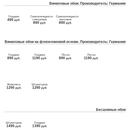
Виниловые обои. Производитель: Германия
Гладкие
Самоклеящиеся
Самоклеящиеся
490
глянцевые
матовые
руб.
890
890
руб.
руб.
Виниловые обои на флизелиновой основе. Производитель: Германия
Гладкие
Гладкие
Песок
Песок
890
1190
890
1190
руб.
руб.
руб.
руб.
Живопись
Штукатурка
1290
1290
руб.
руб.
Бесшовные обои
Штукатурка
Гладкие
1490
1390
руб.
руб.