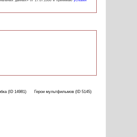
ональных данных» от 27.07.2006 и принимаю
условия
бка (ID 14981)
Герои мультфильмов (ID 5145)