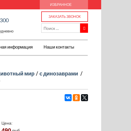
ИЗБРАННОЕ
ЗАКАЗАТЬ ЗВОНОК
-300
жедневно
ная информация
Наши контакты
ивотный мир
/
с динозаврами
/
)
Цена:
490
руб