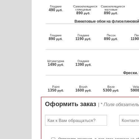
Гладкие
Самоклеящиеся
Самоклеящиеся
490
глянцевые
матовые
руб.
890
890
руб.
руб.
Виниловые обои на флизелиновой
Гладкие
Гладкие
Песок
Пе
890
1190
890
119
руб.
руб.
руб.
Штукатурка
Гладкие
1490
1390
руб.
руб.
Фрески.
Paint
Brush
Beze
Vela
1350
1600
5300
590
руб.
руб.
руб.
Оформить заказ
| * Поля обязател