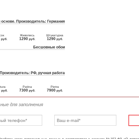
 основе. Производитель: Германия
сок
Живопись
Штукатурка
0
1290
1290
руб.
руб.
руб.
Бесшовные обои
 Производитель: РФ, ручная работа
tura
Patina
Pietra
0
7300
7900
руб.
руб.
руб.
ьные для заполнения