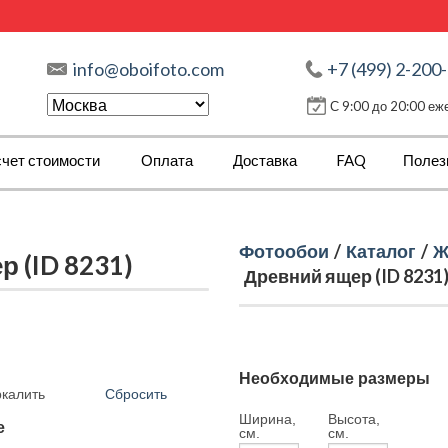
info@oboifoto.com
+7 (499) 2-200
С 9:00 до 20:00 е
чет стоимости
Оплата
Доставка
FAQ
Полез
Фотообои
/
Каталог
/
Ж
 (ID 8231)
Древний ящер (ID 8231
Необходимые размеры
Сбросить
ркалить
Ширина,
Высота,
е
см.
см.