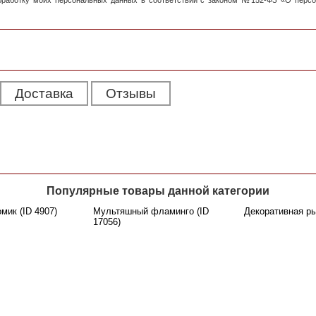
обработку моих персональных данных в соответствии с законом №152-ФЗ «О перс
Доставка
Отзывы
Популярные товары данной категории
мик (ID 4907)
Мультяшный фламинго (ID
Декоративная ры
17056)