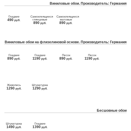
Виниловые обои. Производитель: Германия
Гладкие
Самоклеящиеся
Самоклеящиеся
490
глянцевые
матовые
руб.
890
890
руб.
руб.
Виниловые обои на флизелиновой основе. Производитель: Германия
Гладкие
Гладкие
Песок
Песок
890
1190
890
1190
руб.
руб.
руб.
руб.
Живопись
Штукатурка
1290
1290
руб.
руб.
Бесшовные обои
Штукатурка
Гладкие
1490
1390
руб.
руб.