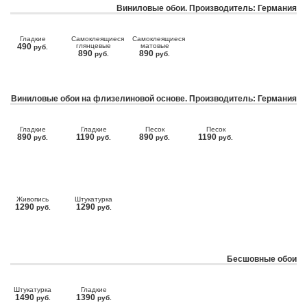
Виниловые обои. Производитель: Германия
Гладкие
Самоклеящиеся
Самоклеящиеся
490
глянцевые
матовые
руб.
890
890
руб.
руб.
Виниловые обои на флизелиновой основе. Производитель: Германия
Гладкие
Гладкие
Песок
Песок
890
1190
890
1190
руб.
руб.
руб.
руб.
Живопись
Штукатурка
1290
1290
руб.
руб.
Бесшовные обои
Штукатурка
Гладкие
1490
1390
руб.
руб.