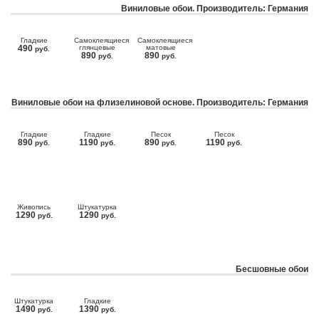
Виниловые обои. Производитель: Германия
Гладкие
Самоклеящиеся
Самоклеящиеся
490
глянцевые
матовые
руб.
890
890
руб.
руб.
Виниловые обои на флизелиновой основе. Производитель: Германия
Гладкие
Гладкие
Песок
Песок
890
1190
890
1190
руб.
руб.
руб.
руб.
Живопись
Штукатурка
1290
1290
руб.
руб.
Бесшовные обои
Штукатурка
Гладкие
1490
1390
руб.
руб.