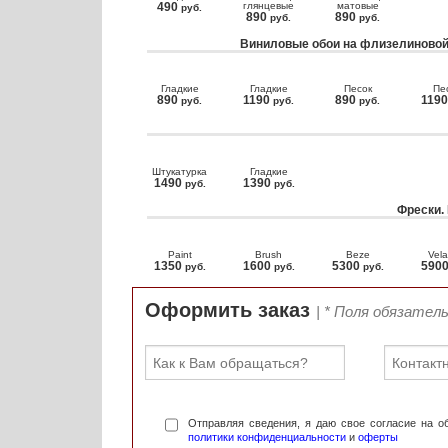
490
глянцевые
матовые
руб.
890
890
руб.
руб.
Виниловые обои на флизелиновой
Гладкие
Гладкие
Песок
Пе
890
1190
890
119
руб.
руб.
руб.
Штукатурка
Гладкие
1490
1390
руб.
руб.
Фрески.
Paint
Brush
Beze
Vela
1350
1600
5300
590
руб.
руб.
руб.
Оформить заказ
| * Поля обязател
Отправляя сведения, я даю свое согласие на 
политики конфиденциальности
и
оферты