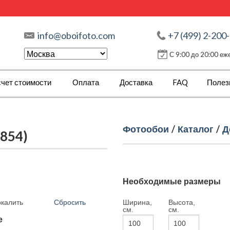
info@oboifoto.com
+7 (499) 2-200
С 9:00 до 20:00 е
чет стоимости
Оплата
Доставка
FAQ
Полез
Фотообои
/
Каталог
/
Д
854)
Необходимые размеры
Сбросить
Ширина,
Высота,
ркалить
см.
см.
е