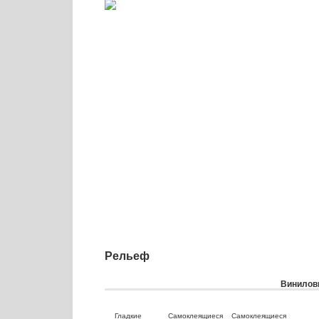
Рельеф
Виниловы
Гладкие
Самоклеящиеся
Самоклеящиеся