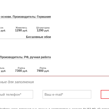
 основе. Производитель: Германия
сок
Живопись
Штукатурка
0
1290
1290
руб.
руб.
руб.
Бесшовные обои
 Производитель: РФ, ручная работа
tura
Patina
Pietra
0
7300
7900
руб.
руб.
руб.
ьные для заполнения