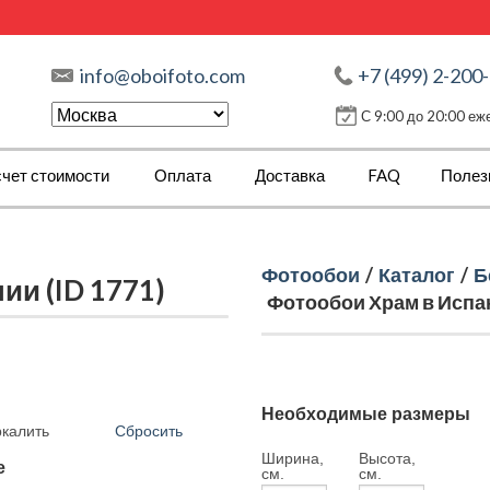
info@oboifoto.com
+7 (499) 2-200
С 9:00 до 20:00 е
чет стоимости
Оплата
Доставка
FAQ
Полез
Фотообои
/
Каталог
/
Б
ии (ID 1771)
Фотообои Храм в Испан
Необходимые размеры
Сбросить
ркалить
Ширина,
Высота,
е
см.
см.