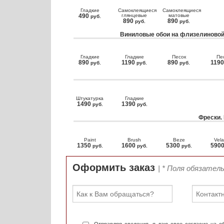
Гладкие
Самоклеящиеся
Самоклеящиеся
490
глянцевые
матовые
руб.
890
890
руб.
руб.
Виниловые обои на флизелиновой
Гладкие
Гладкие
Песок
Пе
890
1190
890
119
руб.
руб.
руб.
Штукатурка
Гладкие
1490
1390
руб.
руб.
Фрески.
Paint
Brush
Beze
Vela
1350
1600
5300
590
руб.
руб.
руб.
Оформить заказ
| * Поля обязател