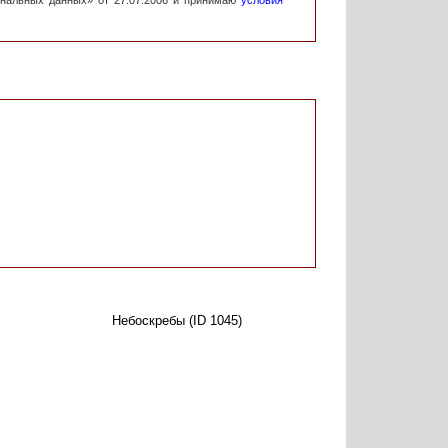
ональных данных» от 27.07.2006 и принимаю
условия
Небоскребы (ID 1045)