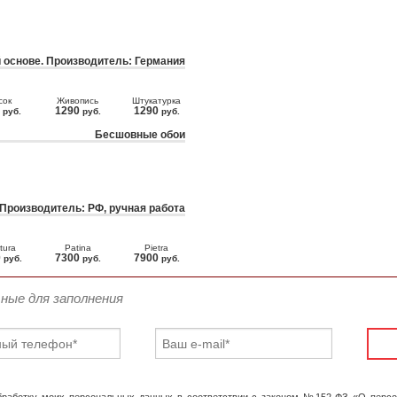
 основе. Производитель: Германия
сок
Живопись
Штукатурка
0
1290
1290
руб.
руб.
руб.
Бесшовные обои
 Производитель: РФ, ручная работа
tura
Patina
Pietra
0
7300
7900
руб.
руб.
руб.
ьные для заполнения