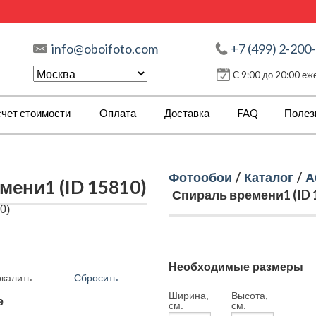
info@oboifoto.com
+7 (499) 2-200
С 9:00 до 20:00 е
чет стоимости
Оплата
Доставка
FAQ
Полез
Фотообои
/
Каталог
/
А
ени1 (ID 15810)
Спираль времени1 (ID 
Необходимые размеры
Сбросить
ркалить
Ширина,
Высота,
е
см.
см.