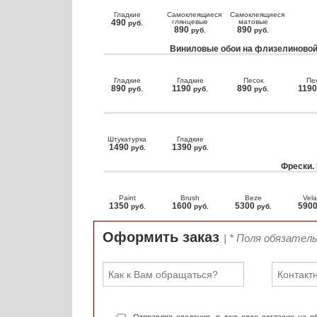
Гладкие
Самоклеящиеся
Самоклеящиеся
490
глянцевые
матовые
руб.
890
890
руб.
руб.
Виниловые обои на флизелиновой
Гладкие
Гладкие
Песок
Пе
890
1190
890
119
руб.
руб.
руб.
Штукатурка
Гладкие
1490
1390
руб.
руб.
Фрески.
Paint
Brush
Beze
Vela
1350
1600
5300
590
руб.
руб.
руб.
Оформить заказ
| * Поля обязател