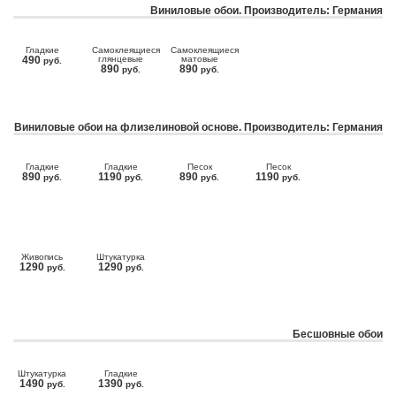
Виниловые обои. Производитель: Германия
Гладкие
Самоклеящиеся
Самоклеящиеся
490
глянцевые
матовые
руб.
890
890
руб.
руб.
Виниловые обои на флизелиновой основе. Производитель: Германия
Гладкие
Гладкие
Песок
Песок
890
1190
890
1190
руб.
руб.
руб.
руб.
Живопись
Штукатурка
1290
1290
руб.
руб.
Бесшовные обои
Штукатурка
Гладкие
1490
1390
руб.
руб.