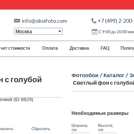
info@oboifoto.com
+7 (499) 2-200
С 9:00 до 20:00 е
чет стоимости
Оплата
Доставка
FAQ
Полез
Фотообои
/
Каталог
/
З
 с голубой
Светлый фон с голубой
Необходимые размеры
Ширина,
Высота,
Сбросить
ркалить
см.
см.