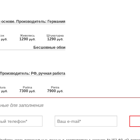
 основе. Производитель: Германия
сок
Живопись
Штукатурка
0
1290
1290
руб.
руб.
руб.
Бесшовные обои
 Производитель: РФ, ручная работа
tura
Patina
Pietra
0
7300
7900
руб.
руб.
руб.
ьные для заполнения