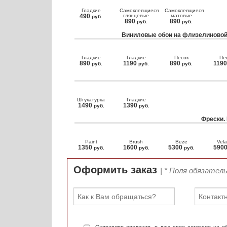
Гладкие
Самоклеящиеся
Самоклеящиеся
490
глянцевые
матовые
руб.
890
890
руб.
руб.
Виниловые обои на флизелиновой
Гладкие
Гладкие
Песок
Пе
890
1190
890
119
руб.
руб.
руб.
Штукатурка
Гладкие
1490
1390
руб.
руб.
Фрески.
Paint
Brush
Beze
Vela
1350
1600
5300
590
руб.
руб.
руб.
Оформить заказ
| * Поля обязател