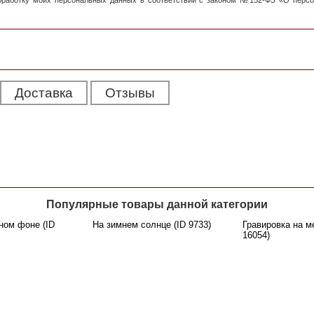
обработку моих персональных данных в соответствии с законом №152-ФЗ «О перс
Доставка
Отзывы
Популярные товары данной категории
ном фоне (ID
На зимнем солнце (ID 9733)
Гравировка на м
16054)