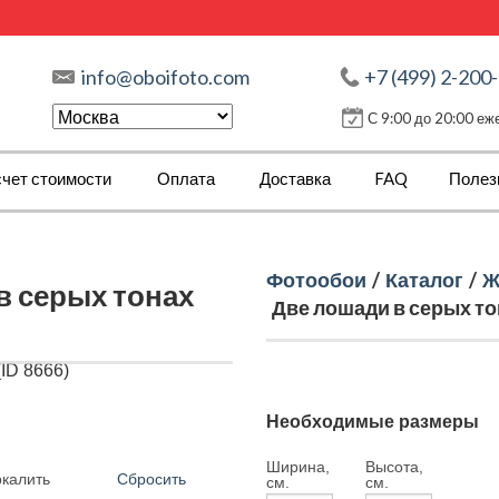
info@oboifoto.com
+7 (499) 2-200
С 9:00 до 20:00 е
чет стоимости
Оплата
Доставка
FAQ
Полез
Фотообои
/
Каталог
/
Ж
в серых тонах
Две лошади в серых тон
Необходимые размеры
Ширина,
Высота,
Сбросить
ркалить
см.
см.