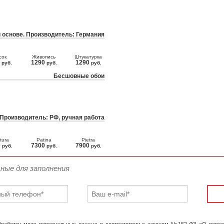
 основе. Производитель: Германия
сок
Живопись
Штукатурка
0
1290
1290
руб.
руб.
руб.
Бесшовные обои
 Производитель: РФ, ручная работа
tura
Patina
Pietra
0
7300
7900
руб.
руб.
руб.
ьные для заполнения