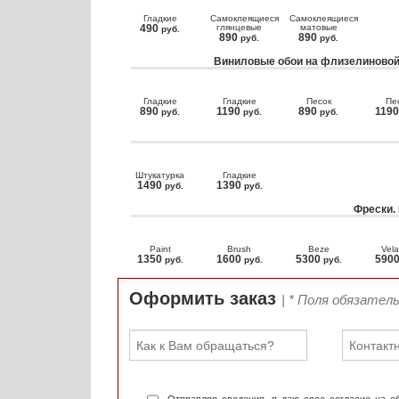
Гладкие
Самоклеящиеся
Самоклеящиеся
490
глянцевые
матовые
руб.
890
890
руб.
руб.
Виниловые обои на флизелиновой
Гладкие
Гладкие
Песок
Пе
890
1190
890
119
руб.
руб.
руб.
Штукатурка
Гладкие
1490
1390
руб.
руб.
Фрески.
Paint
Brush
Beze
Vela
1350
1600
5300
590
руб.
руб.
руб.
Оформить заказ
| * Поля обязател