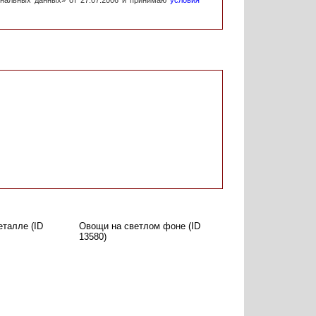
ональных данных» от 27.07.2006 и принимаю
условия
еталле (ID
Овощи на светлом фоне (ID
13580)