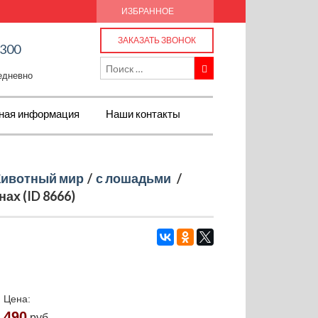
ИЗБРАННОЕ
ЗАКАЗАТЬ ЗВОНОК
-300
жедневно
ная информация
Наши контакты
ивотный мир
/
с лошадьми
/
ах (ID 8666)
Цена:
490
руб