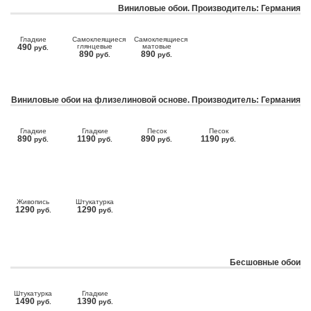
Виниловые обои. Производитель: Германия
Гладкие
Самоклеящиеся
Самоклеящиеся
490
глянцевые
матовые
руб.
890
890
руб.
руб.
Виниловые обои на флизелиновой основе. Производитель: Германия
Гладкие
Гладкие
Песок
Песок
890
1190
890
1190
руб.
руб.
руб.
руб.
Живопись
Штукатурка
1290
1290
руб.
руб.
Бесшовные обои
Штукатурка
Гладкие
1490
1390
руб.
руб.