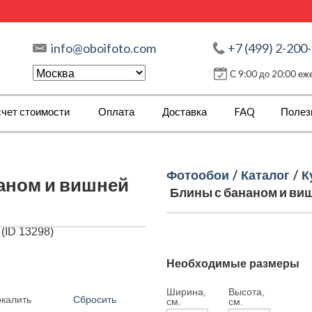
info@oboifoto.com
+7 (499) 2-200
С 9:00 до 20:00 е
чет стоимости
Оплата
Доставка
FAQ
Полез
Фотообои
/
Каталог
/
К
аном и вишней
Блины с бананом и виш
Необходимые размеры
Ширина,
Высота,
Сбросить
ркалить
см.
см.