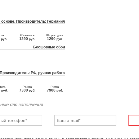
 основе. Производитель: Германия
сок
Живопись
Штукатурка
0
1290
1290
руб.
руб.
руб.
Бесшовные обои
 Производитель: РФ, ручная работа
tura
Patina
Pietra
0
7300
7900
руб.
руб.
руб.
ьные для заполнения