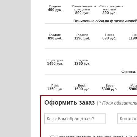
Гладкие
Самоклеящиеся
Самоклеящиеся
490
глянцевые
матовые
руб.
890
890
руб.
руб.
Виниловые обои на флизелиновой
Гладкие
Гладкие
Песок
Пе
890
1190
890
119
руб.
руб.
руб.
Штукатурка
Гладкие
1490
1390
руб.
руб.
Фрески.
Paint
Brush
Beze
Vela
1350
1600
5300
590
руб.
руб.
руб.
Оформить заказ
| * Поля обязател