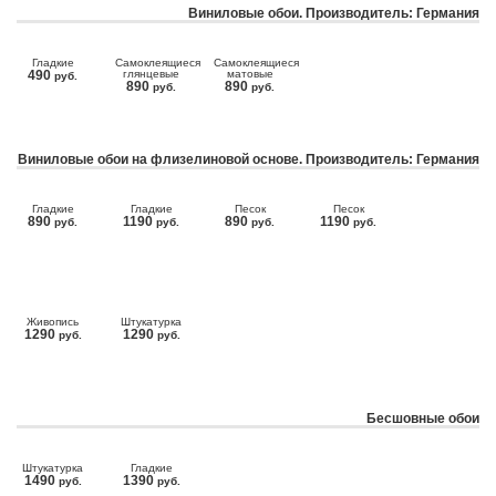
Виниловые обои. Производитель: Германия
Гладкие
Самоклеящиеся
Самоклеящиеся
490
глянцевые
матовые
руб.
890
890
руб.
руб.
Виниловые обои на флизелиновой основе. Производитель: Германия
Гладкие
Гладкие
Песок
Песок
890
1190
890
1190
руб.
руб.
руб.
руб.
Живопись
Штукатурка
1290
1290
руб.
руб.
Бесшовные обои
Штукатурка
Гладкие
1490
1390
руб.
руб.