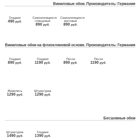
Виниловые обои. Производитель: Германия
Гладкие
Самоклеящиеся
Самоклеящиеся
490
глянцевые
матовые
руб.
890
890
руб.
руб.
Виниловые обои на флизелиновой основе. Производитель: Германия
Гладкие
Гладкие
Песок
Песок
890
1190
890
1190
руб.
руб.
руб.
руб.
Живопись
Штукатурка
1290
1290
руб.
руб.
Бесшовные обои
Штукатурка
Гладкие
1490
1390
руб.
руб.