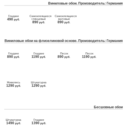
Виниловые обои. Производитель: Германия
Гладкие
Самоклеящиеся
Самоклеящиеся
490
глянцевые
матовые
руб.
890
890
руб.
руб.
Виниловые обои на флизелиновой основе. Производитель: Германия
Гладкие
Гладкие
Песок
Песок
890
1190
890
1190
руб.
руб.
руб.
руб.
Живопись
Штукатурка
1290
1290
руб.
руб.
Бесшовные обои
Штукатурка
Гладкие
1490
1390
руб.
руб.