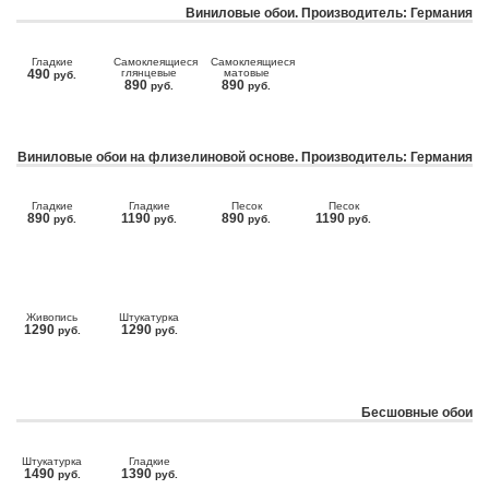
Виниловые обои. Производитель: Германия
Гладкие
Самоклеящиеся
Самоклеящиеся
490
глянцевые
матовые
руб.
890
890
руб.
руб.
Виниловые обои на флизелиновой основе. Производитель: Германия
Гладкие
Гладкие
Песок
Песок
890
1190
890
1190
руб.
руб.
руб.
руб.
Живопись
Штукатурка
1290
1290
руб.
руб.
Бесшовные обои
Штукатурка
Гладкие
1490
1390
руб.
руб.