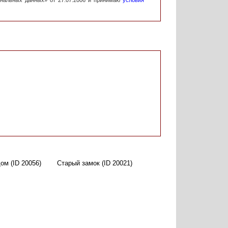
ональных данных» от 27.07.2006 и принимаю
условия
ом (ID 20056)
Старый замок (ID 20021)