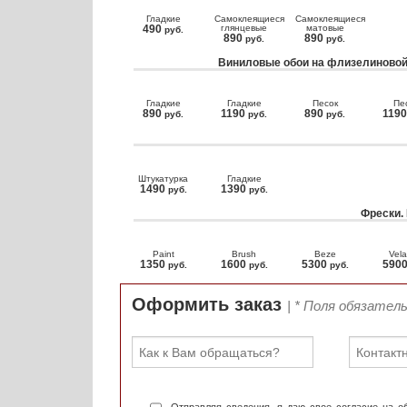
Гладкие
Самоклеящиеся
Самоклеящиеся
490
глянцевые
матовые
руб.
890
890
руб.
руб.
Виниловые обои на флизелиновой
Гладкие
Гладкие
Песок
Пе
890
1190
890
119
руб.
руб.
руб.
Штукатурка
Гладкие
1490
1390
руб.
руб.
Фрески.
Paint
Brush
Beze
Vela
1350
1600
5300
590
руб.
руб.
руб.
Оформить заказ
| * Поля обязател