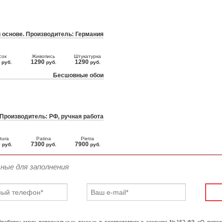
 основе. Производитель: Германия
сок
Живопись
Штукатурка
0
1290
1290
руб.
руб.
руб.
Бесшовные обои
 Производитель: РФ, ручная работа
tura
Patina
Pietra
0
7300
7900
руб.
руб.
руб.
ьные для заполнения