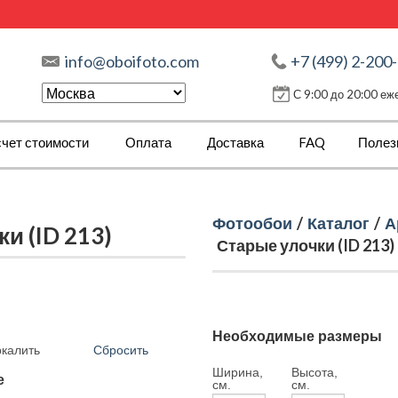
info@oboifoto.com
+7 (499) 2-200
С 9:00 до 20:00 е
чет стоимости
Оплата
Доставка
FAQ
Полез
Фотообои
/
Каталог
/
А
и (ID 213)
Старые улочки (ID 213)
Необходимые размеры
Сбросить
ркалить
Ширина,
Высота,
е
см.
см.