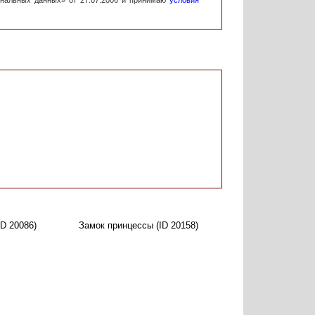
ональных данных» от 27.07.2006 и принимаю
условия
ID 20086)
Замок принцессы (ID 20158)