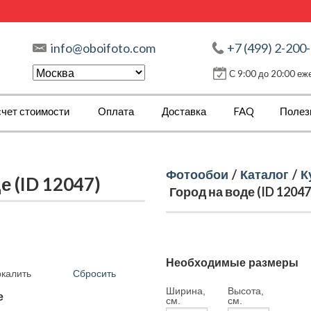
info@oboifoto.com
+7 (499) 2-200
С 9:00 до 20:00 е
чет стоимости
Оплата
Доставка
FAQ
Полез
Фотообои
/
Каталог
/
К
 (ID 12047)
Город на воде (ID 12047
Необходимые размеры
Сбросить
ркалить
Ширина,
Высота,
е
см.
см.