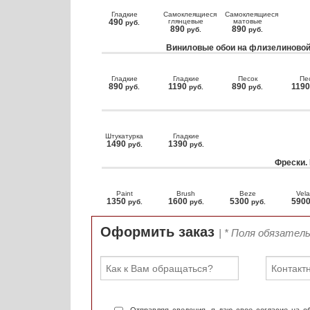
Гладкие
Самоклеящиеся
Самоклеящиеся
490
глянцевые
матовые
руб.
890
890
руб.
руб.
Виниловые обои на флизелиновой
Гладкие
Гладкие
Песок
Пе
890
1190
890
119
руб.
руб.
руб.
Штукатурка
Гладкие
1490
1390
руб.
руб.
Фрески.
Paint
Brush
Beze
Vela
1350
1600
5300
590
руб.
руб.
руб.
Оформить заказ
| * Поля обязател