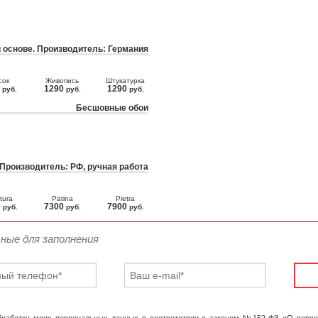
 основе. Производитель: Германия
сок
Живопись
Штукатурка
0
1290
1290
руб.
руб.
руб.
Бесшовные обои
 Производитель: РФ, ручная работа
tura
Patina
Pietra
0
7300
7900
руб.
руб.
руб.
ьные для заполнения