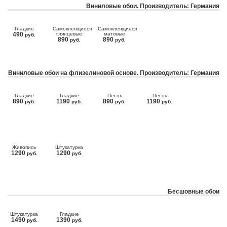
Виниловые обои. Производитель: Германия
Гладкие
Самоклеящиеся
Самоклеящиеся
490
глянцевые
матовые
руб.
890
890
руб.
руб.
Виниловые обои на флизелиновой основе. Производитель: Германия
Гладкие
Гладкие
Песок
Песок
890
1190
890
1190
руб.
руб.
руб.
руб.
Живопись
Штукатурка
1290
1290
руб.
руб.
Бесшовные обои
Штукатурка
Гладкие
1490
1390
руб.
руб.