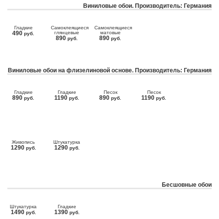
Виниловые обои. Производитель: Германия
Гладкие
Самоклеящиеся
Самоклеящиеся
490
глянцевые
матовые
руб.
890
890
руб.
руб.
Виниловые обои на флизелиновой основе. Производитель: Германия
Гладкие
Гладкие
Песок
Песок
890
1190
890
1190
руб.
руб.
руб.
руб.
Живопись
Штукатурка
1290
1290
руб.
руб.
Бесшовные обои
Штукатурка
Гладкие
1490
1390
руб.
руб.