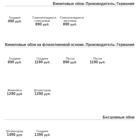
Виниловые обои. Производитель: Германия
Гладкие
Самоклеящиеся
Самоклеящиеся
490
глянцевые
матовые
руб.
890
890
руб.
руб.
Виниловые обои на флизелиновой основе. Производитель: Германия
Гладкие
Гладкие
Песок
Песок
890
1190
890
1190
руб.
руб.
руб.
руб.
Живопись
Штукатурка
1290
1290
руб.
руб.
Бесшовные обои
Штукатурка
Гладкие
1490
1390
руб.
руб.