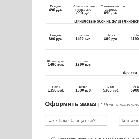
Гладкие
Самоклеящиеся
Самоклеящиеся
490
глянцевые
матовые
руб.
890
890
руб.
руб.
Виниловые обои на флизелиновой
Гладкие
Гладкие
Песок
Пе
890
1190
890
119
руб.
руб.
руб.
Штукатурка
Гладкие
1490
1390
руб.
руб.
Фрески.
Paint
Brush
Beze
Vela
1350
1600
5300
590
руб.
руб.
руб.
Оформить заказ
| * Поля обязател