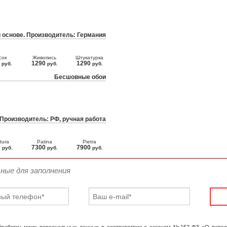
 основе. Производитель: Германия
сок
Живопись
Штукатурка
0
1290
1290
руб.
руб.
руб.
Бесшовные обои
 Производитель: РФ, ручная работа
tura
Patina
Pietra
0
7300
7900
руб.
руб.
руб.
ьные для заполнения