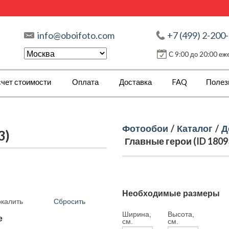
info@oboifoto.com
+7 (499) 2-200
С 9:00 до 20:00 е
чет стоимости
Оплата
Доставка
FAQ
Полез
Фотообои
/
Каталог
/
Д
3)
Главные герои (ID 1809
Необходимые размеры
Сбросить
ркалить
Ширина,
Высота,
е
см.
см.