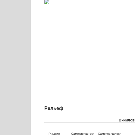
Рельеф
Виниловы
Гладкие
Самоклеящиеся
Самоклеящиеся