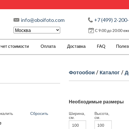
info@oboifoto.com
+7 (499) 2-200
С 9:00 до 20:00 е
чет стоимости
Оплата
Доставка
FAQ
Полез
Фотообои
/
Каталог
/
Д
Необходимые размеры
Сбросить
Ширина,
Высота,
ркалить
см.
см.
е