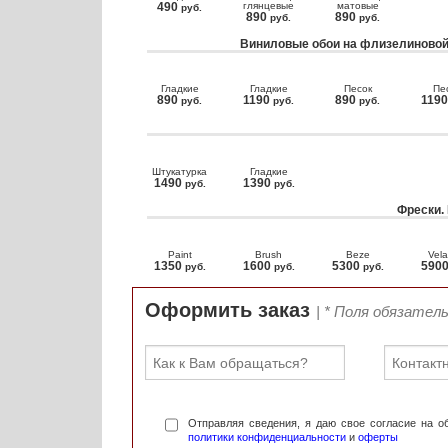
490
глянцевые
матовые
руб.
890
890
руб.
руб.
Виниловые обои на флизелиновой
Гладкие
Гладкие
Песок
Пе
890
1190
890
119
руб.
руб.
руб.
Штукатурка
Гладкие
1490
1390
руб.
руб.
Фрески.
Paint
Brush
Beze
Vela
1350
1600
5300
590
руб.
руб.
руб.
Оформить заказ
| * Поля обязател
Отправляя сведения, я даю свое согласие на 
политики конфиденциальности
и
оферты