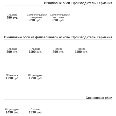
Виниловые обои. Производитель: Германия
Гладкие
Самоклеящиеся
Самоклеящиеся
490
глянцевые
матовые
руб.
890
890
руб.
руб.
Виниловые обои на флизелиновой основе. Производитель: Германия
Гладкие
Гладкие
Песок
Песок
890
1190
890
1190
руб.
руб.
руб.
руб.
Живопись
Штукатурка
1290
1290
руб.
руб.
Бесшовные обои
Штукатурка
Гладкие
1490
1390
руб.
руб.