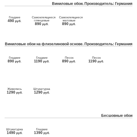
Виниловые обои. Производитель: Германия
Гладкие
Самоклеящиеся
Самоклеящиеся
490
глянцевые
матовые
руб.
890
890
руб.
руб.
Виниловые обои на флизелиновой основе. Производитель: Германия
Гладкие
Гладкие
Песок
Песок
890
1190
890
1190
руб.
руб.
руб.
руб.
Живопись
Штукатурка
1290
1290
руб.
руб.
Бесшовные обои
Штукатурка
Гладкие
1490
1390
руб.
руб.