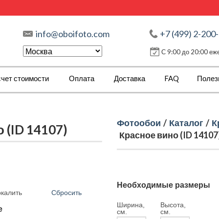
info@oboifoto.com
+7 (499) 2-200
С 9:00 до 20:00 е
чет стоимости
Оплата
Доставка
FAQ
Полез
Фотообои
/
Каталог
/
К
 (ID 14107)
Красное вино (ID 14107
Необходимые размеры
Сбросить
ркалить
Ширина,
Высота,
е
см.
см.