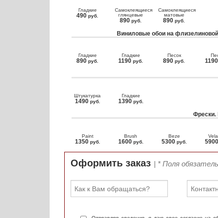
Гладкие
Самоклеящиеся
Самоклеящиеся
490
глянцевые
матовые
руб.
890
890
руб.
руб.
Виниловые обои на флизелиновой
Гладкие
Гладкие
Песок
Пе
890
1190
890
119
руб.
руб.
руб.
Штукатурка
Гладкие
1490
1390
руб.
руб.
Фрески.
Paint
Brush
Beze
Vela
1350
1600
5300
590
руб.
руб.
руб.
Оформить заказ
| * Поля обязател