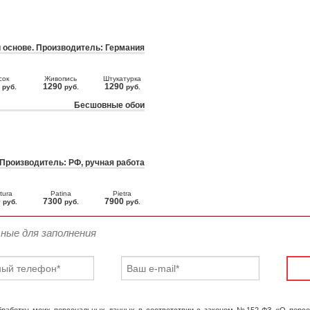
 основе. Производитель: Германия
сок
Живопись
Штукатурка
0
1290
1290
руб.
руб.
руб.
Бесшовные обои
 Производитель: РФ, ручная работа
tura
Patina
Pietra
0
7300
7900
руб.
руб.
руб.
ьные для заполнения