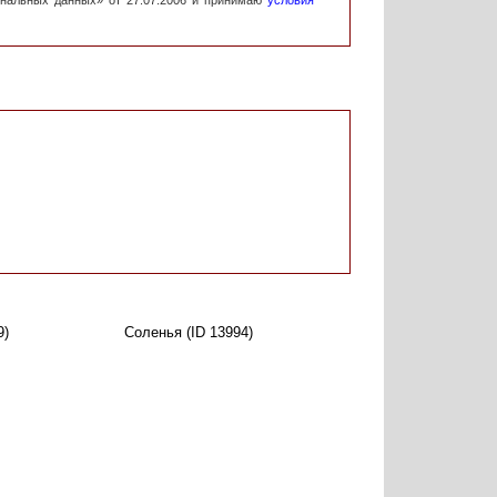
ональных данных» от 27.07.2006 и принимаю
условия
9)
Соленья (ID 13994)