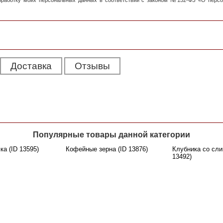
обработку моих персональных данных в соответствии с законом №152-ФЗ «О перс
Доставка
Отзывы
Популярные товары данной категории
а (ID 13595)
Кофейные зерна (ID 13876)
Клубника со сли
13492)