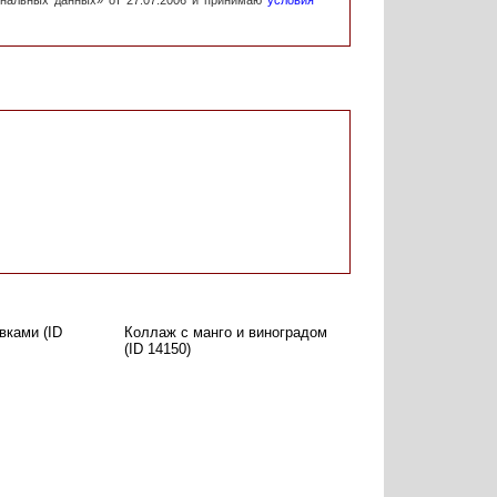
ональных данных» от 27.07.2006 и принимаю
условия
вками (ID
Коллаж с манго и виноградом
(ID 14150)