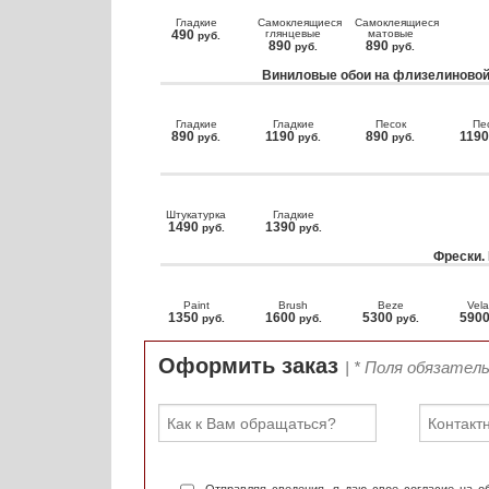
Гладкие
Самоклеящиеся
Самоклеящиеся
490
глянцевые
матовые
руб.
890
890
руб.
руб.
Виниловые обои на флизелиновой
Гладкие
Гладкие
Песок
Пе
890
1190
890
119
руб.
руб.
руб.
Штукатурка
Гладкие
1490
1390
руб.
руб.
Фрески.
Paint
Brush
Beze
Vela
1350
1600
5300
590
руб.
руб.
руб.
Оформить заказ
| * Поля обязател