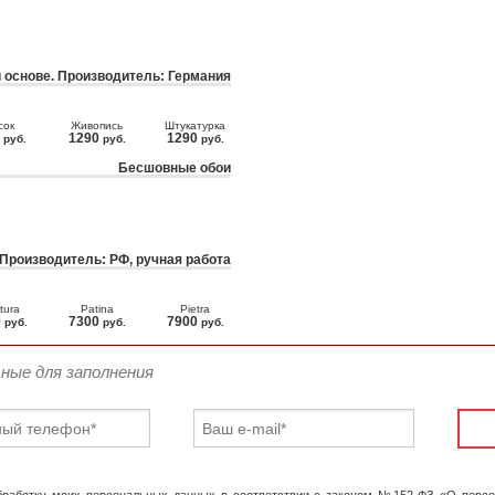
 основе. Производитель: Германия
сок
Живопись
Штукатурка
0
1290
1290
руб.
руб.
руб.
Бесшовные обои
 Производитель: РФ, ручная работа
tura
Patina
Pietra
0
7300
7900
руб.
руб.
руб.
ьные для заполнения