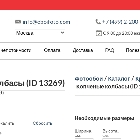
info@oboifoto.com
+7 (499) 2-200
С 9:00 до 20:00 е
чет стоимости
Оплата
Доставка
FAQ
Полез
Фотообои
/
Каталог
/
К
басы (ID 13269)
Копченые колбасы (ID 
Необходимые размеры
Сбросить
ркалить
Ширина,
Высота,
е
см.
см.