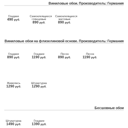
Виниловые обои. Производитель: Германия
Гладкие
Самоклеящиеся
Самоклеящиеся
490
глянцевые
матовые
руб.
890
890
руб.
руб.
Виниловые обои на флизелиновой основе. Производитель: Германия
Гладкие
Гладкие
Песок
Песок
890
1190
890
1190
руб.
руб.
руб.
руб.
Живопись
Штукатурка
1290
1290
руб.
руб.
Бесшовные обои
Штукатурка
Гладкие
1490
1390
руб.
руб.