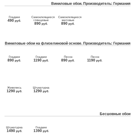
Виниловые обои. Производитель: Германия
Гладкие
Самоклеящиеся
Самоклеящиеся
490
глянцевые
матовые
руб.
890
890
руб.
руб.
Виниловые обои на флизелиновой основе. Производитель: Германия
Гладкие
Гладкие
Песок
Песок
890
1190
890
1190
руб.
руб.
руб.
руб.
Живопись
Штукатурка
1290
1290
руб.
руб.
Бесшовные обои
Штукатурка
Гладкие
1490
1390
руб.
руб.