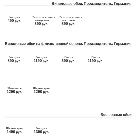
Виниловые обои. Производитель: Германия
Гладкие
Самоклеящиеся
Самоклеящиеся
490
глянцевые
матовые
руб.
890
890
руб.
руб.
Виниловые обои на флизелиновой основе. Производитель: Германия
Гладкие
Гладкие
Песок
Песок
890
1190
890
1190
руб.
руб.
руб.
руб.
Живопись
Штукатурка
1290
1290
руб.
руб.
Бесшовные обои
Штукатурка
Гладкие
1490
1390
руб.
руб.