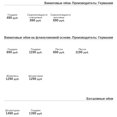
Виниловые обои. Производитель: Германия
Гладкие
Самоклеящиеся
Самоклеящиеся
490
глянцевые
матовые
руб.
890
890
руб.
руб.
Виниловые обои на флизелиновой основе. Производитель: Германия
Гладкие
Гладкие
Песок
Песок
890
1190
890
1190
руб.
руб.
руб.
руб.
Живопись
Штукатурка
1290
1290
руб.
руб.
Бесшовные обои
Штукатурка
Гладкие
1490
1390
руб.
руб.