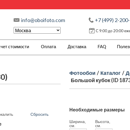
info@oboifoto.com
+7 (499) 2-200
С 9:00 до 20:00 е
чет стоимости
Оплата
Доставка
FAQ
Полез
Фотообои
/
Каталог
/
Д
0)
Большой кубок (ID 187
Необходимые размеры
Сбросить
ркалить
Ширина,
Высота,
е
см.
см.