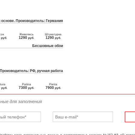
 основе. Производитель: Германия
сок
Живопись
Штукатурка
0
1290
1290
руб.
руб.
руб.
Бесшовные обои
 Производитель: РФ, ручная работа
tura
Patina
Pietra
0
7300
7900
руб.
руб.
руб.
ьные для заполнения