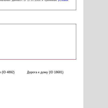
ональных данных» от 27.07.2006 и принимаю
условия
 (ID 4892)
Дорога к дому (ID 18681)