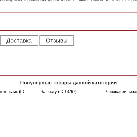
обработку моих персональных данных в соответствии с законом №152-ФЗ «О перс
Доставка
Отзывы
Популярные товары данной категории
локольчик (ID
На посту (ID 18767)
Черепашки-нинзя