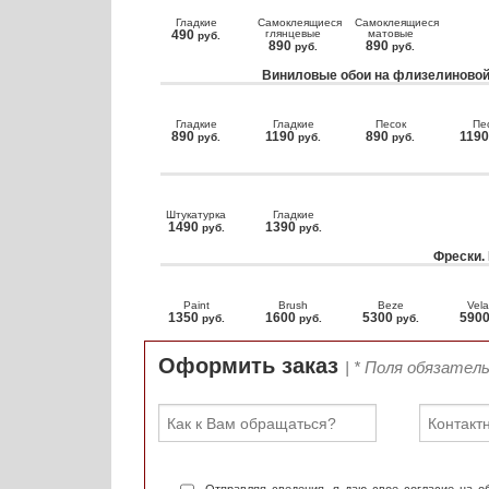
Гладкие
Самоклеящиеся
Самоклеящиеся
490
глянцевые
матовые
руб.
890
890
руб.
руб.
Виниловые обои на флизелиновой
Гладкие
Гладкие
Песок
Пе
890
1190
890
119
руб.
руб.
руб.
Штукатурка
Гладкие
1490
1390
руб.
руб.
Фрески.
Paint
Brush
Beze
Vela
1350
1600
5300
590
руб.
руб.
руб.
Оформить заказ
| * Поля обязател