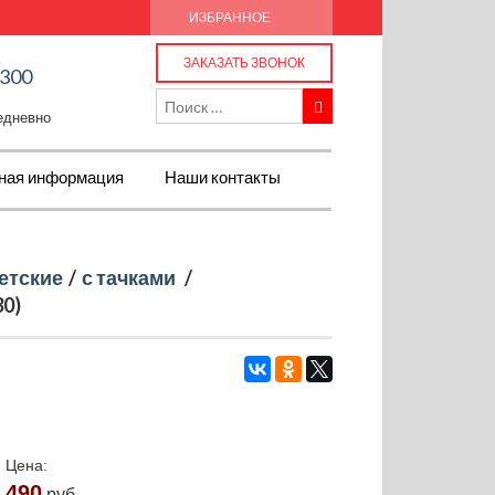
ИЗБРАННОЕ
ЗАКАЗАТЬ ЗВОНОК
-300
жедневно
ная информация
Наши контакты
етские
/
с тачками
/
30)
Цена:
490
руб