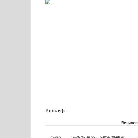
Рельеф
Виниловы
Гладкие
Самоклеящиеся
Самоклеящиеся