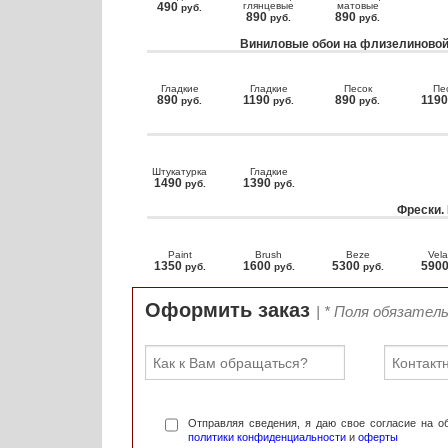
490
глянцевые
матовые
руб.
890
890
руб.
руб.
Виниловые обои на флизелиновой
Гладкие
Гладкие
Песок
Пе
890
1190
890
119
руб.
руб.
руб.
Штукатурка
Гладкие
1490
1390
руб.
руб.
Фрески.
Paint
Brush
Beze
Vela
1350
1600
5300
590
руб.
руб.
руб.
Оформить заказ
| * Поля обязател
Отправляя сведения, я даю свое согласие на 
политики конфиденциальности
и
оферты