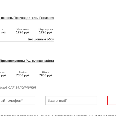
 основе. Производитель: Германия
сок
Живопись
Штукатурка
0
1290
1290
руб.
руб.
руб.
Бесшовные обои
 Производитель: РФ, ручная работа
tura
Patina
Pietra
0
7300
7900
руб.
руб.
руб.
ьные для заполнения