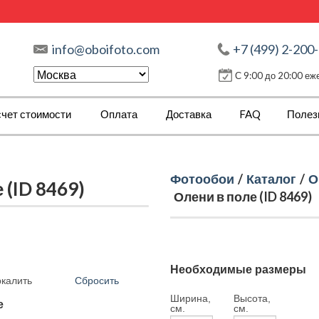
info@oboifoto.com
+7 (499) 2-200
С 9:00 до 20:00 е
чет стоимости
Оплата
Доставка
FAQ
Полез
Фотообои
/
Каталог
/
О
(ID 8469)
Олени в поле (ID 8469)
Необходимые размеры
Сбросить
ркалить
Ширина,
Высота,
е
см.
см.