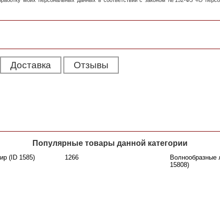
обработку моих персональных данных в соответствии с законом №152-ФЗ «О перс
Доставка
Отзывы
Популярные товары данной категории
р (ID 1585)
1266
Волнообразные л
15808)