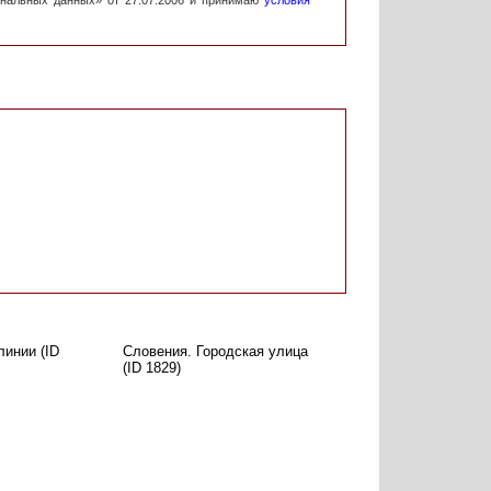
ональных данных» от 27.07.2006 и принимаю
условия
инии (ID
Словения. Городская улица
(ID 1829)