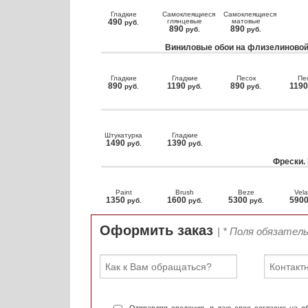
Гладкие
Самоклеящиеся
Самоклеящиеся
490
глянцевые
матовые
руб.
890
890
руб.
руб.
Виниловые обои на флизелиновой
Гладкие
Гладкие
Песок
Пе
890
1190
890
119
руб.
руб.
руб.
Штукатурка
Гладкие
1490
1390
руб.
руб.
Фрески.
Paint
Brush
Beze
Vela
1350
1600
5300
590
руб.
руб.
руб.
Оформить заказ
| * Поля обязател