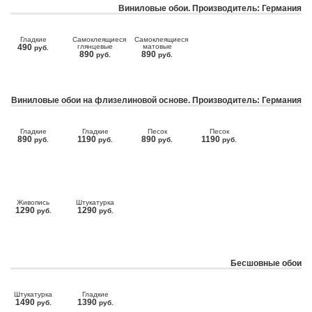
Виниловые обои. Производитель: Германия
Гладкие
Самоклеящиеся
Самоклеящиеся
490
глянцевые
матовые
руб.
890
890
руб.
руб.
Виниловые обои на флизелиновой основе. Производитель: Германия
Гладкие
Гладкие
Песок
Песок
890
1190
890
1190
руб.
руб.
руб.
руб.
Живопись
Штукатурка
1290
1290
руб.
руб.
Бесшовные обои
Штукатурка
Гладкие
1490
1390
руб.
руб.