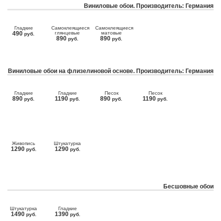
Виниловые обои. Производитель: Германия
Гладкие
Самоклеящиеся
Самоклеящиеся
490
глянцевые
матовые
руб.
890
890
руб.
руб.
Виниловые обои на флизелиновой основе. Производитель: Германия
Гладкие
Гладкие
Песок
Песок
890
1190
890
1190
руб.
руб.
руб.
руб.
Живопись
Штукатурка
1290
1290
руб.
руб.
Бесшовные обои
Штукатурка
Гладкие
1490
1390
руб.
руб.