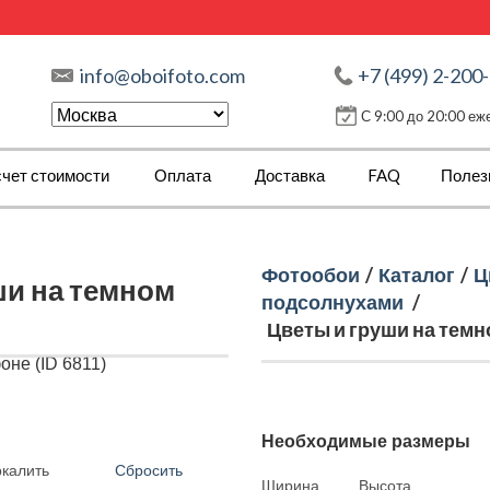
info@oboifoto.com
+7 (499) 2-200
С 9:00 до 20:00 е
чет стоимости
Оплата
Доставка
FAQ
Полез
Фотообои
/
Каталог
/
Ц
ши на темном
подсолнухами
/
Цветы и груши на темно
Необходимые размеры
Сбросить
ркалить
Ширина,
Высота,