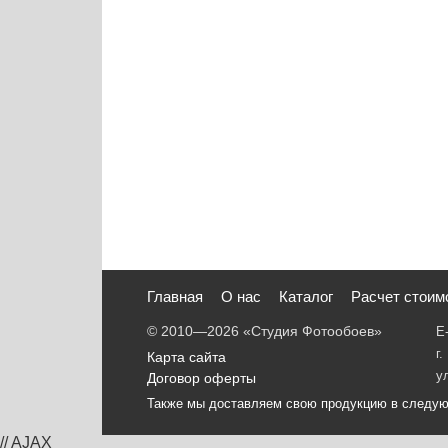
Главная
О нас
Каталог
Расчет стоим
© 2010—2026
«Студия Фотообоев»
E
г
Карта сайта
у
Договор оферты
Также мы доставляем свою продукцию в следу
// AJAX