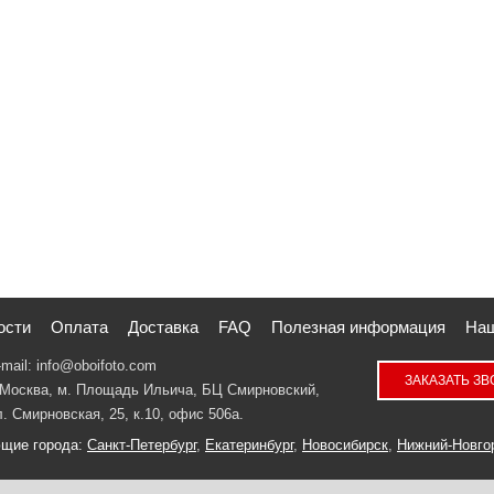
ости
Оплата
Доставка
FAQ
Полезная информация
Наш
-mail:
info@oboifoto.com
ЗАКАЗАТЬ З
. Москва
, м. Площадь Ильича, БЦ Смирновский,
л. Смирновская, 25, к.10, офис 506а.
ющие города:
Санкт-Петербург
,
Екатеринбург
,
Новосибирск
,
Нижний-Новго