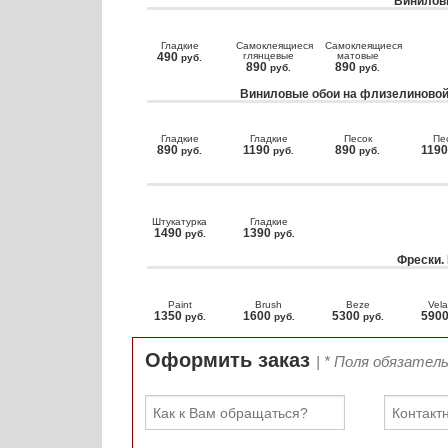
Виниловы
Гладкие
Самоклеящиеся
Самоклеящиеся
490
глянцевые
матовые
руб.
890
890
руб.
руб.
Виниловые обои на флизелиновой
Гладкие
Гладкие
Песок
Пе
890
1190
890
119
руб.
руб.
руб.
Штукатурка
Гладкие
1490
1390
руб.
руб.
Фрески.
Paint
Brush
Beze
Vela
1350
1600
5300
590
руб.
руб.
руб.
Оформить заказ
| * Поля обязател