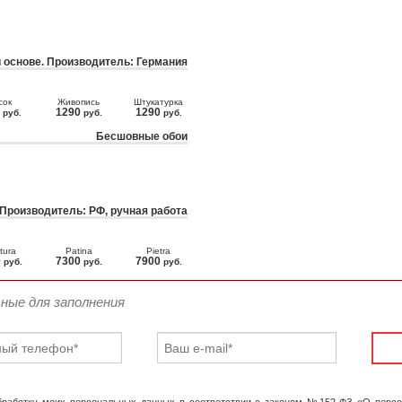
 основе. Производитель: Германия
сок
Живопись
Штукатурка
0
1290
1290
руб.
руб.
руб.
Бесшовные обои
 Производитель: РФ, ручная работа
tura
Patina
Pietra
0
7300
7900
руб.
руб.
руб.
ьные для заполнения