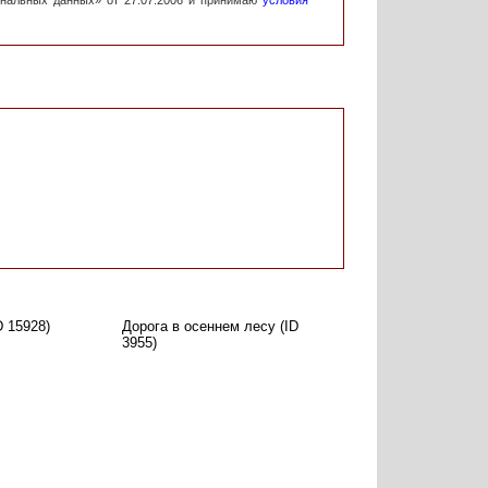
ональных данных» от 27.07.2006 и принимаю
условия
D 15928)
Дорога в осеннем лесу (ID
3955)