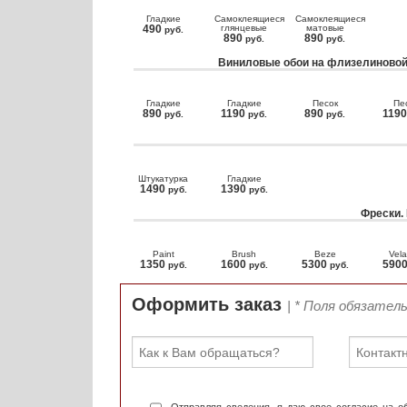
Гладкие
Самоклеящиеся
Самоклеящиеся
490
глянцевые
матовые
руб.
890
890
руб.
руб.
Виниловые обои на флизелиновой
Гладкие
Гладкие
Песок
Пе
890
1190
890
119
руб.
руб.
руб.
Штукатурка
Гладкие
1490
1390
руб.
руб.
Фрески.
Paint
Brush
Beze
Vela
1350
1600
5300
590
руб.
руб.
руб.
Оформить заказ
| * Поля обязател