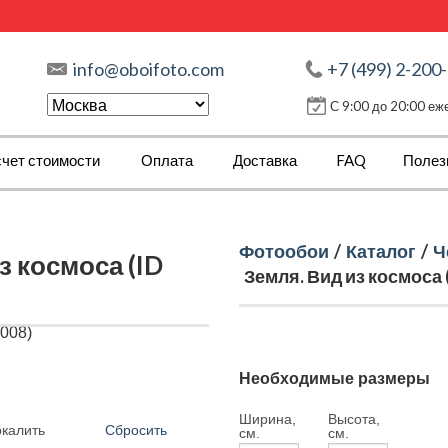
info@oboifoto.com
+7 (499) 2-200
С 9:00 до 20:00 е
чет стоимости
Оплата
Доставка
FAQ
Полез
Фотообои
/
Каталог
/
Ч
 космоса (ID
Земля. Вид из космоса 
Необходимые размеры
Ширина,
Высота,
Сбросить
ркалить
см.
см.