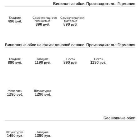
Виниловые обои. Производитель: Германия
Гладкие
Самоклеящиеся
Самоклеящиеся
490
глянцевые
матовые
руб.
890
890
руб.
руб.
Виниловые обои на флизелиновой основе. Производитель: Германия
Гладкие
Гладкие
Песок
Песок
890
1190
890
1190
руб.
руб.
руб.
руб.
Живопись
Штукатурка
1290
1290
руб.
руб.
Бесшовные обои
Штукатурка
Гладкие
1490
1390
руб.
руб.