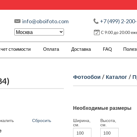
info@oboifoto.com
+7 (499) 2-200
С 9:00 до 20:00 е
чет стоимости
Оплата
Доставка
FAQ
Полез
Фотообои
/
Каталог
/
П
84)
Необходимые размеры
Сбросить
Ширина,
Высота,
ркалить
см.
см.
е