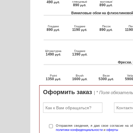
490
глянцевые
матовые
руб.
890
890
руб.
руб.
Виниловые обои на флизелиновой
Гладкие
Гладкие
Песок
Пе
890
1190
890
119
руб.
руб.
руб.
Штукатурка
Гладкие
1490
1390
руб.
руб.
Фрески.
Paint
Brush
Beze
Vela
1350
1600
5300
590
руб.
руб.
руб.
Оформить заказ
| * Поля обязател
Отправляя сведения, я даю свое согласие на 
политики конфиденциальности
и
оферты