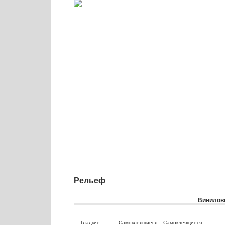
Рельеф
Виниловы
Гладкие
Самоклеящиеся
Самоклеящиеся