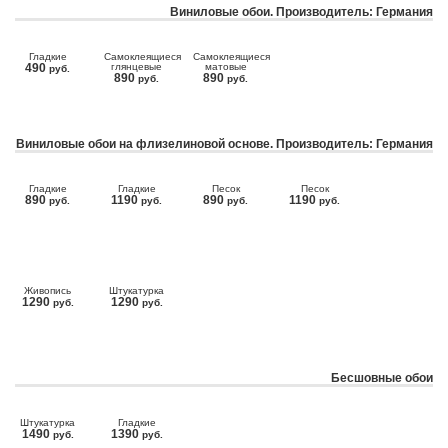
Виниловые обои. Производитель: Германия
Гладкие
Самоклеящиеся
Самоклеящиеся
490
глянцевые
матовые
руб.
890
890
руб.
руб.
Виниловые обои на флизелиновой основе. Производитель: Германия
Гладкие
Гладкие
Песок
Песок
890
1190
890
1190
руб.
руб.
руб.
руб.
Живопись
Штукатурка
1290
1290
руб.
руб.
Бесшовные обои
Штукатурка
Гладкие
1490
1390
руб.
руб.