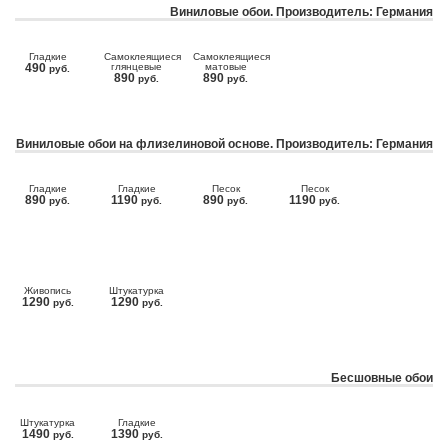
Виниловые обои. Производитель: Германия
Гладкие
Самоклеящиеся
Самоклеящиеся
490
глянцевые
матовые
руб.
890
890
руб.
руб.
Виниловые обои на флизелиновой основе. Производитель: Германия
Гладкие
Гладкие
Песок
Песок
890
1190
890
1190
руб.
руб.
руб.
руб.
Живопись
Штукатурка
1290
1290
руб.
руб.
Бесшовные обои
Штукатурка
Гладкие
1490
1390
руб.
руб.