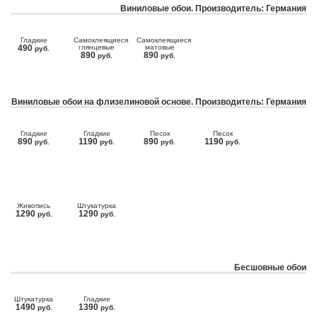
Виниловые обои. Производитель: Германия
Гладкие
Самоклеящиеся
Самоклеящиеся
490
глянцевые
матовые
руб.
890
890
руб.
руб.
Виниловые обои на флизелиновой основе. Производитель: Германия
Гладкие
Гладкие
Песок
Песок
890
1190
890
1190
руб.
руб.
руб.
руб.
Живопись
Штукатурка
1290
1290
руб.
руб.
Бесшовные обои
Штукатурка
Гладкие
1490
1390
руб.
руб.